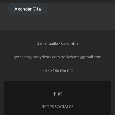
Agendar Cita
Barranquilla / Colombia
gerencia@bodydents.com bodydents@gmail.com
+57 3186966941
Enlace
Enlace
de
de
Facebook
instagram
REDES SOCIALES